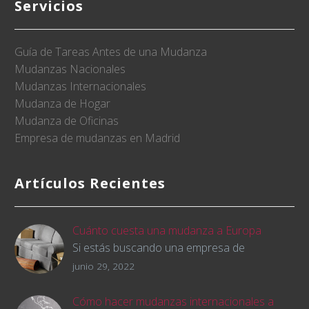
Servicios
Guía de Tareas Antes de una Mudanza
Mudanzas Nacionales
Mudanzas Internacionales
Mudanza de Hogar
Mudanza de Oficinas
Empresa de mudanzas en Madrid
Artículos Recientes
Cuánto cuesta una mudanza a Europa
Si estás buscando una empresa de
mudanzas para cambiar de país y trasladar
junio 29, 2022
tus pertenencias, querrás saber cómo será
el presupuesto de la mudanza desde el
Cómo hacer mudanzas internacionales a