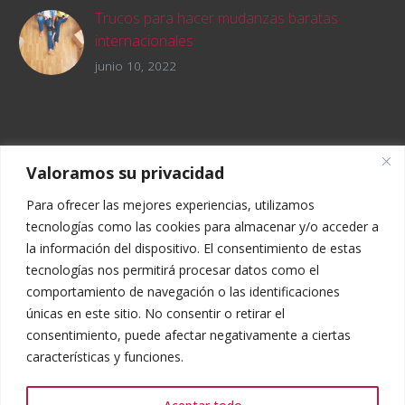
hora de saber cuánto cuesta una mudanza a
paisajes y cultura. Sin embargo, muchas
Trucos para hacer mudanzas baratas
Europa.
veces nos parece muy complicado encontrar
internacionales
trabajo y, sobre todo porque no sabemos
Actualmente, las mudanzas a otro país están
junio 10, 2022
como hacer mudanzas internacionales a
a la orden del día y son muchas personas las
México.
que buscan trucos para hacer mudanzas
baratas internacionales.
Valoramos su privacidad
Para ofrecer las mejores experiencias, utilizamos
tecnologías como las cookies para almacenar y/o acceder a
la información del dispositivo. El consentimiento de estas
tecnologías nos permitirá procesar datos como el
comportamiento de navegación o las identificaciones
únicas en este sitio. No consentir o retirar el
consentimiento, puede afectar negativamente a ciertas
características y funciones.