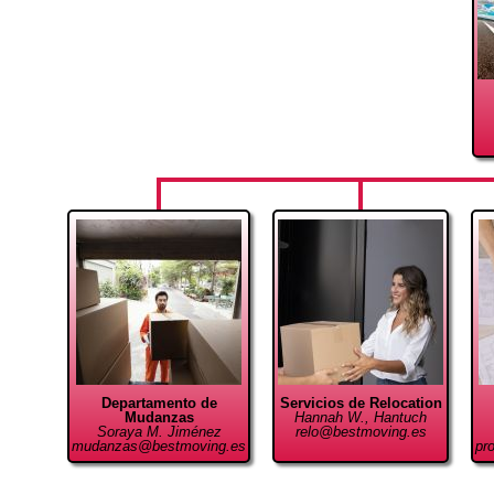
Spanish
▼
Departamento de
Servicios de Relocation
Mudanzas
Hannah W., Hantuch
Soraya M. Jiménez
relo@bestmoving.es
mudanzas@bestmoving.es
pr