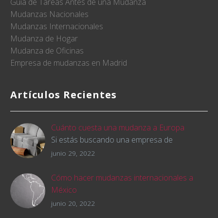
Guía de Tareas Antes de una Mudanza
Mudanzas Nacionales
Mudanzas Internacionales
Mudanza de Hogar
Mudanza de Oficinas
Empresa de mudanzas en Madrid
Artículos Recientes
Cuánto cuesta una mudanza a Europa
Si estás buscando una empresa de
mudanzas para cambiar de país y trasladar
junio 29, 2022
tus pertenencias, querrás saber cómo será
el presupuesto de la mudanza desde el
Cómo hacer mudanzas internacionales a
minuto uno. Lo que mucha gente no sabe es
México
que esto es muy difícil debido a los diversos
Muchos soñamos con tener la oportunidad
junio 20, 2022
aspectos que hay que tener en cuenta a la
de ir a vivir a México y disfrutar de sus