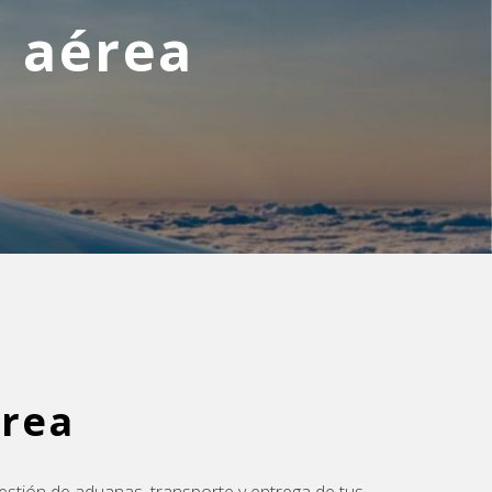
 aérea
érea