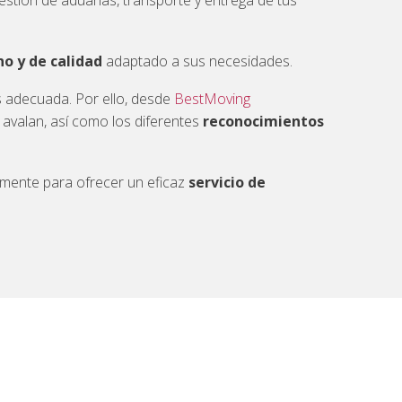
estión de aduanas, transporte y entrega de tus
no y de calidad
adaptado a sus necesidades.
 adecuada. Por ello, desde
BestMoving
avalan, así como los diferentes
reconocimientos
mente para ofrecer un eficaz
servicio de