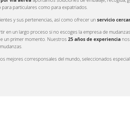
por vía aérea
aportamos soluciones de embalaje, recogida, g
to para particulares como para expatriados.
ientes y sus pertenencias, así como ofrecer un
servicio cerca
tir en un largo proceso si no escoges la empresa de mudanzas
sde un primer momento. Nuestros
25 años de experiencia
nos 
 mudanzas.
los mejores corresponsales del mundo, seleccionados especial