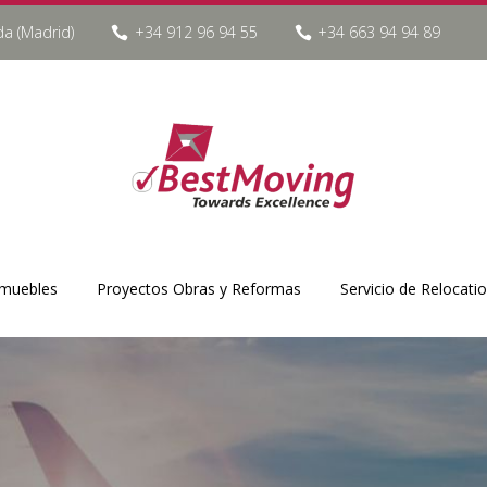
da (Madrid)
+34 912 96 94 55
+34 663 94 94 89
muebles
Proyectos Obras y Reformas
Servicio de Relocati