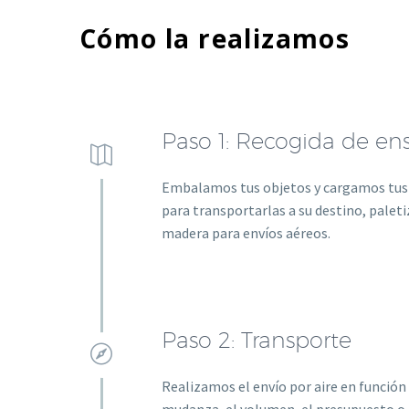
Cómo la realizamos
Paso 1: Recogida de en


Embalamos tus objetos y cargamos tus 
para transportarlas a su destino, palet
madera para envíos aéreos.
Paso 2: Transporte


Realizamos el envío por aire en función 
mudanza, el volumen, el presupuesto o 