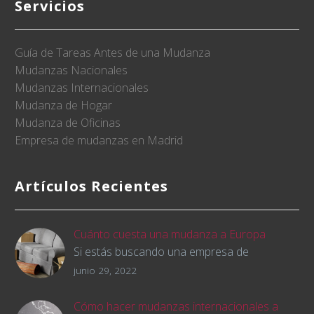
Servicios
Guía de Tareas Antes de una Mudanza
Mudanzas Nacionales
Mudanzas Internacionales
Mudanza de Hogar
Mudanza de Oficinas
Empresa de mudanzas en Madrid
Artículos Recientes
Cuánto cuesta una mudanza a Europa
Si estás buscando una empresa de
mudanzas para cambiar de país y trasladar
junio 29, 2022
tus pertenencias, querrás saber cómo será
el presupuesto de la mudanza desde el
Cómo hacer mudanzas internacionales a