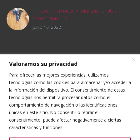
aspectos que hay que tener en cuenta a la
de ir a vivir a México y disfrutar de sus
hora de saber cuánto cuesta una mudanza a
paisajes y cultura. Sin embargo, muchas
Trucos para hacer mudanzas baratas
Europa.
veces nos parece muy complicado encontrar
internacionales
trabajo y, sobre todo porque no sabemos
Actualmente, las mudanzas a otro país están
junio 10, 2022
como hacer mudanzas internacionales a
a la orden del día y son muchas personas las
México.
que buscan trucos para hacer mudanzas
baratas internacionales.
Valoramos su privacidad
Para ofrecer las mejores experiencias, utilizamos
tecnologías como las cookies para almacenar y/o acceder a
la información del dispositivo. El consentimiento de estas
tecnologías nos permitirá procesar datos como el
comportamiento de navegación o las identificaciones
únicas en este sitio. No consentir o retirar el
consentimiento, puede afectar negativamente a ciertas
características y funciones.