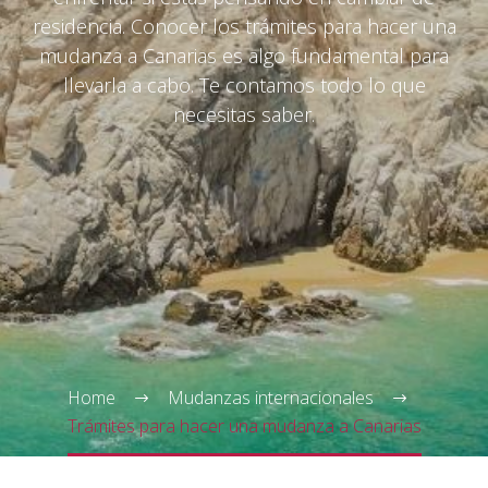
residencia. Conocer los trámites para hacer una
mudanza a Canarias es algo fundamental para
llevarla a cabo. Te contamos todo lo que
necesitas saber.
Spanish
▼
Home
Mudanzas internacionales
Trámites para hacer una mudanza a Canarias