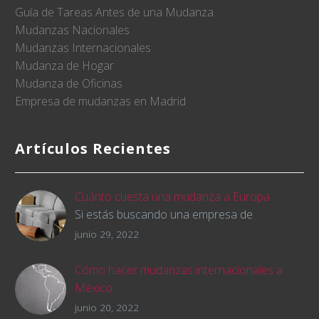
Guía de Tareas Antes de una Mudanza
Mudanzas Nacionales
Mudanzas Internacionales
Mudanza de Hogar
Mudanza de Oficinas
Empresa de mudanzas en Madrid
Artículos Recientes
Cuánto cuesta una mudanza a Europa
Si estás buscando una empresa de
mudanzas para cambiar de país y trasladar
junio 29, 2022
tus pertenencias, querrás saber cómo será
el presupuesto de la mudanza desde el
Cómo hacer mudanzas internacionales a
minuto uno. Lo que mucha gente no sabe es
México
que esto es muy difícil debido a los diversos
Muchos soñamos con tener la oportunidad
junio 20, 2022